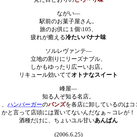
ながい―
駅前のお菓子屋さん。
旅のお供に１個\105、
疲れが癒える
冷たいバナナ味
ソルレヴァンテ―
立地の割りにリーズナブル、
しかもゆったり広ーいお店。
リキュール効いてて
オトナなスイート
峰屋―
知る人ぞ知る名店。
う、
ハンバーガー
の
バンズ
を各店に卸しているのはコ
かと言って店頭には置いてないんだなぁ～コレが！
酒種だけに、ちょいユル甘い
あんぱん
(2006.6.25)