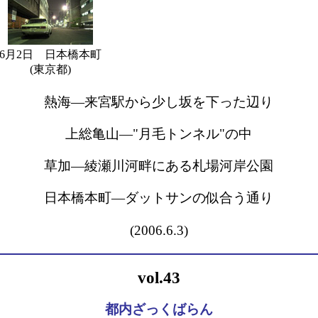
6月2日 日本橋本町
(東京都)
熱海―来宮駅から少し坂を下った辺り
上総亀山―"月毛トンネル"の中
草加―綾瀬川河畔にある札場河岸公園
日本橋本町―ダットサンの似合う通り
(2006.6.3)
vol.43
都内ざっくばらん