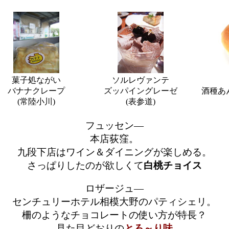
菓子処ながい
ソルレヴァンテ
バナナクレープ
ズッパイングレーゼ
酒種あ
(常陸小川)
(表参道)
フュッセン―
本店荻窪。
九段下店はワイン＆ダイニングが楽しめる。
さっぱりしたのが欲しくて
白桃チョイス
ロザージュ―
センチュリーホテル相模大野のパティシェリ。
柵のようなチョコレートの使い方が特長？
見た目どおりの
とろ～り味