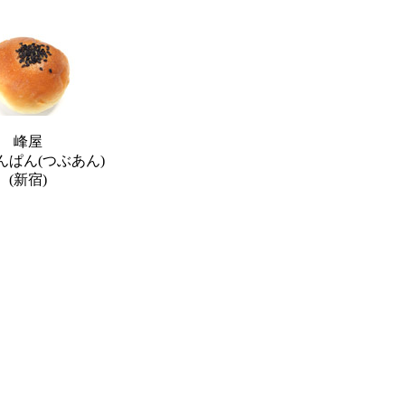
峰屋
んぱん(つぶあん)
(新宿)