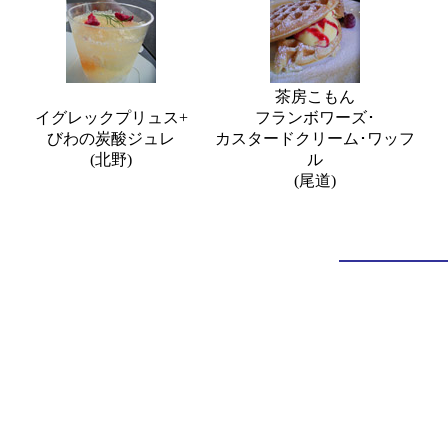
茶房こもん
イグレックプリュス+
フランボワーズ･
びわの炭酸ジュレ
カスタードクリーム･ワッフ
(北野)
ル
(尾道)