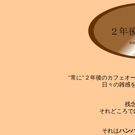
"常に"２年後のカフェオ
日々の雑感
残
それどころで
それは
ハン