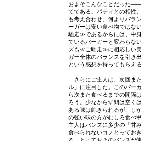
およそこんなことだった―
てである。パティとの相性、
も考え合わせ、何よりバラ
ーガーは安い食べ物ではな
馳走≫であるからには、中
ているバーガーと変わらな
ズも≪ご馳走≫に相応しい
ガー全体のバランスを引き
という感想を持ってもらえ
さらにご主人は、次回また
ル」に注目した。このバー
ら次また食べるまでの間隔
ろう。少なからず間は空く
ある味は飽きられるが、し
の強い味の方がむしろ食べ
主人はバンズに多少の「甘
食べられないコノとってお
る、とっておきのバンズが