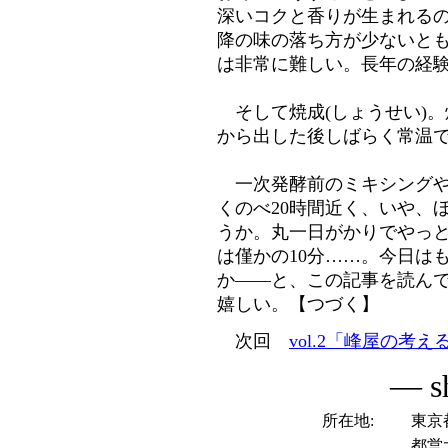
深いコクと香りが生まれる
降の味の落ち方が少ないと
は非常に難しい。長年の経
そして焼成(しょうせい)。
から出した後しばらく常温
一次発酵前のミキシングや
くのべ20時間近く、いや、
うか。丸一日がかりでやっ
は僅かの10分……。今日は
か――と、この記事を読ん
嬉しい。【つづく】
次回
vol.2「峰屋の
― s
所在地:
東京都
都営